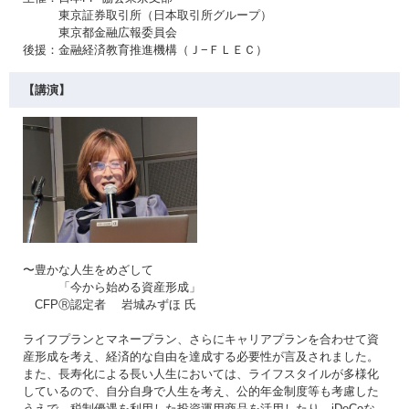
東京証券取引所（日本取引所グループ）
東京都金融広報委員会
後援：金融経済教育推進機構（Ｊ−ＦＬＥＣ）
【講演】
〜豊かな人生をめざして
「今から始める資産形成」
CFPⓇ認定者 岩城みずほ 氏
ライフプランとマネープラン、さらにキャリアプランを合わせて資
産形成を考え、経済的な自由を達成する必要性が言及されました。
また、長寿化による長い人生においては、ライフスタイルが多様化
しているので、自分自身で人生を考え、公的年金制度等も考慮した
うえで、税制優遇を利用した投資運用商品を活用したり、iDeCoな