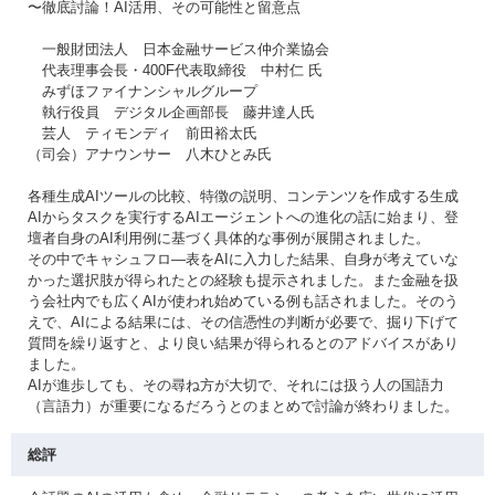
〜徹底討論！AI活用、その可能性と留意点
一般財団法人 日本金融サービス仲介業協会
代表理事会長・400F代表取締役 中村仁 氏
みずほファイナンシャルグループ
執行役員 デジタル企画部長 藤井達人氏
芸人 ティモンディ 前田裕太氏
（司会）アナウンサー 八木ひとみ氏
各種生成AIツールの比較、特徴の説明、コンテンツを作成する生成
AIからタスクを実行するAIエージェントへの進化の話に始まり、登
壇者自身のAI利用例に基づく具体的な事例が展開されました。
その中でキャシュフロ—表をAIに入力した結果、自身が考えていな
かった選択肢が得られたとの経験も提示されました。また金融を扱
う会社内でも広くAIが使われ始めている例も話されました。そのう
えで、AIによる結果には、その信憑性の判断が必要で、掘り下げて
質問を繰り返すと、より良い結果が得られるとのアドバイスがあり
ました。
AIが進歩しても、その尋ね方が大切で、それには扱う人の国語力
（言語力）が重要になるだろうとのまとめで討論が終わりました。
総評