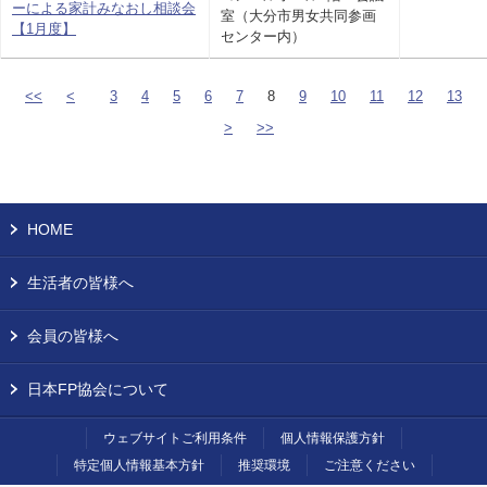
ーによる家計みなおし相談会
室（大分市男女共同参画
【1月度】
センター内）
<<
<
3
4
5
6
7
8
9
10
11
12
13
>
>>
HOME
生活者の皆様へ
会員の皆様へ
日本FP協会について
ウェブサイトご利用条件
個人情報保護方針
特定個人情報基本方針
推奨環境
ご注意ください