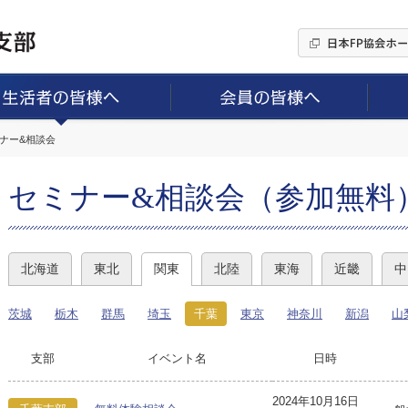
ミナー&相談会
セミナー&相談会（参加無料
北海道
東北
関東
北陸
東海
近畿
中
茨城
栃木
群馬
埼玉
千葉
東京
神奈川
新潟
山
支部
イベント名
日時
2024年10月16日