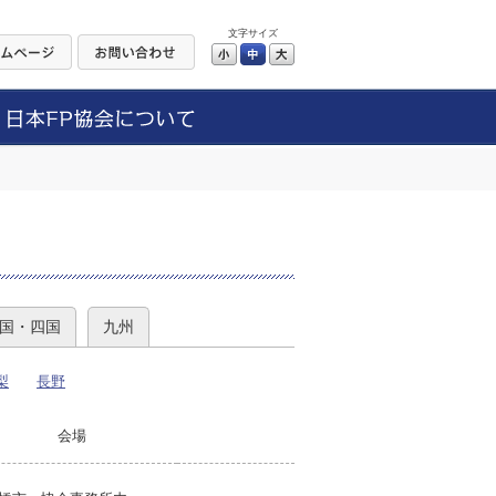
文字サイズ
小
中
大
）
国・四国
九州
梨
長野
会場