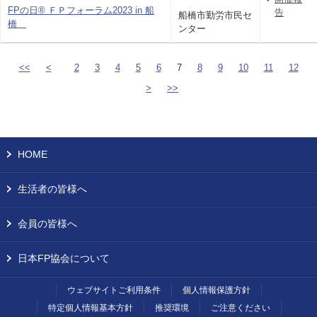
FPの日® ＦＰフォーラム2023 in 船
告
船橋市勤労市民セ
橋
ンター
<<
<
2
3
4
5
6
7
8
9
10
11
12
>
>>
HOME
生活者の皆様へ
会員の皆様へ
日本FP協会について
ウェブサイトご利用条件
個人情報保護方針
特定個人情報基本方針
推奨環境
ご注意ください