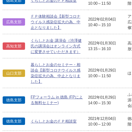
徳島支部
くらしとお金のＦＰ相談室
10:00～11:50
階
ＦＰ体験相談会【新型コロナ
ア
2022年02月04日
広島支部
ウイルス感染症拡大の為、中
広
10:40～15:10
止となりました】
修
くらしとお金 講演会（渋澤健
2022年01月30日
高
高知支部
氏の講演会はオンライン方式
13:15～16:10
放
に変更させていただきます）
暮らしとお金のセミナー・相
談会【新型コロナウイルス感
2022年01月29日
山口支部
ほ
染症拡大の為、中止となりま
10:00～11:50
した】
ふ
FPフォーラム in 徳島 (FPによ
2022年01月29日
徳島支部
涯
る無料セミナー)
14:00～15:30
会
2021年12月04日
徳
徳島支部
くらしとお金のＦＰ相談室
10:00～12:00
階