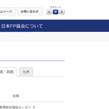
文字サイズ
小
中
大
）
国・四国
九州
会場
島県総合福祉センター ３