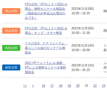
FPの日®「FPセミナー2021 in
岡山」無料セミナー＆相談会
2021年11月28日
岡山支部
岡
（相談会のお申込はお電話の
10:00～16:20
みです）
FPの日®「FPセミナー2021 in
2021年11月28日
岡山支部
岡
岡山」キッズ・マネー教室
10:00～11:30
ＦＰの日® ＦＰフォーラム
2021年11月14日
く
島根支部
暮らしとお金のセミナー＆相
10:00～16:00
産
談会
2021 FPフォーラム in 徳島
ふ
2021年11月13日
徳島支部
FPによる無料セミナー＆無料
涯
10:00～16:10
相談会
一
<<
<
16
17
18
19
20
21
22
23