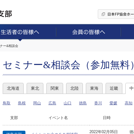
ミナー&相談会
セミナー&相談会（参加無料
北海道
東北
関東
北陸
東海
近畿
中
鳥取
島根
岡山
広島
山口
徳島
香川
愛媛
高知
支部
イベント名
日時
2022年02月05日
徳