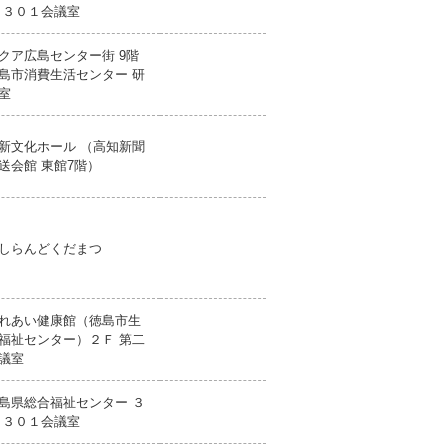
 ３０１会議室
クア広島センター街 9階
島市消費生活センター 研
室
新文化ホール （高知新聞
送会館 東館7階）
しらんどくだまつ
れあい健康館（徳島市生
福祉センター）２Ｆ 第二
議室
島県総合福祉センター ３
 ３０１会議室