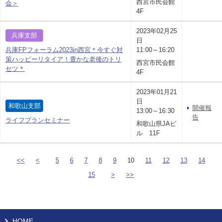
西宮市民会館
会＞
4F
2023年02月25
兵庫支部
日
兵庫FPフォーラム2023in西宮＊今すぐ対
11:00～16:20
策ハッピーリタイア！豊かな老後のトリ
西宮市民会館
セツ＊
4F
2023年01月21
日
和歌山支部
開催報
13:00～16:30
告
ライフプランセミナー
和歌山県JAビ
ル 11F
<<
<
5
6
7
8
9
10
11
12
13
14
15
>
>>
HOME