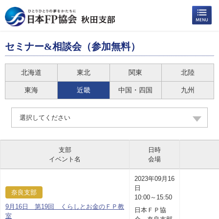
セミナー&相談会（参加無料）
北海道
東北
関東
北陸
東海
近畿
中国・四国
九州
選択してください
支部
日時
イベント名
会場
2023年09月16
日
奈良支部
10:00～15:50
9月16日 第19回 くらしとお金のＦＰ教
日本ＦＰ協
室