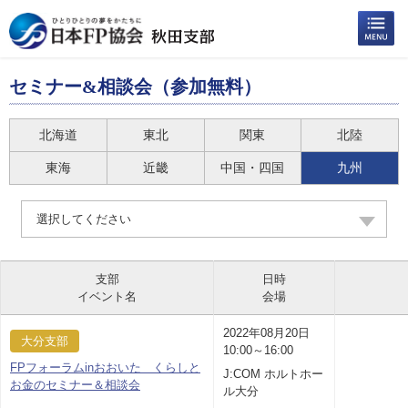
セミナー&相談会（参加無料）
北海道
東北
関東
北陸
東海
近畿
中国・四国
九州
選択してください
支部
日時
イベント名
会場
2022年08月20日
大分支部
10:00～16:00
FPフォーラムinおおいた くらしと
J:COM ホルトホー
お金のセミナー＆相談会
ル大分