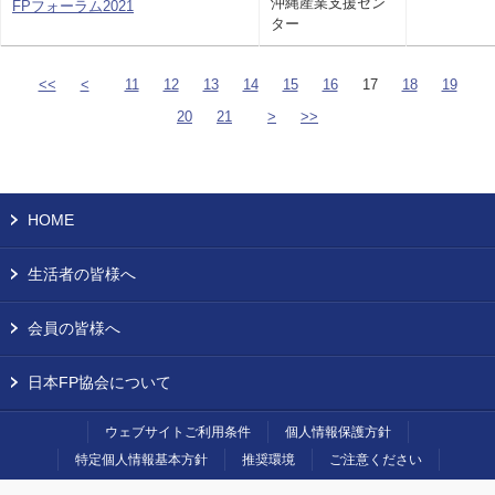
沖縄産業支援セン
FPフォーラム2021
ター
<<
<
11
12
13
14
15
16
17
18
19
20
21
>
>>
HOME
生活者の皆様へ
会員の皆様へ
日本FP協会について
ウェブサイトご利用条件
個人情報保護方針
特定個人情報基本方針
推奨環境
ご注意ください