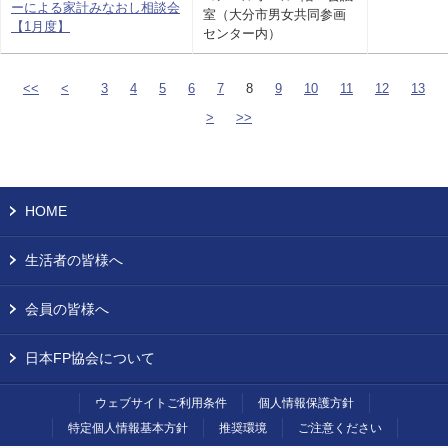
ーによる家計みなおし相談会
室（大分市男女共同参画
【1月度】
センター内）
<<
<
3
4
5
6
7
8
9
10
11
12
13
>
>>
HOME
生活者の皆様へ
会員の皆様へ
日本FP協会について
ウェブサイトご利用条件
個人情報保護方針
特定個人情報基本方針
推奨環境
ご注意ください