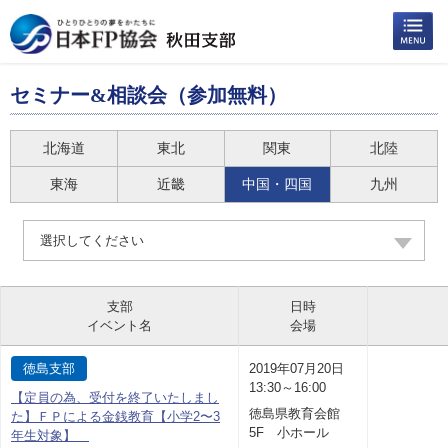
セミナー&相談会（参加無料）
北海道
東北
関東
北陸
東海
近畿
中国・四国
九州
選択してください
支部
日時
イベント名
会場
徳島支部
2019年07月20日
13:30～16:00
【定員の為、受付を終了いたしまし
徳島県教育会館
た】ＦＰによる金銭教育【小学2〜3
5F 小ホール
年生対象】