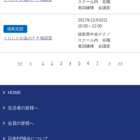
スクール内 在職
者訓練棟 会議室
2017年12月02日
10:00～12:00
徳島支部
徳島県中央テクノ
くらしとお金のＦＰ相談室
スクール内 在職
者訓練棟 会議室
<<
<
1
2
3
4
5
6
7
>
>>
HOME
生活者の皆様へ
会員の皆様へ
日本FP協会について