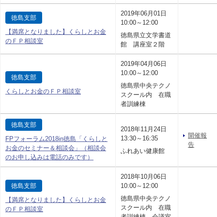
2019年06月01日
徳島支部
10:00～12:00
【満席となりました】くらしとお金
徳島県立文学書道
のＦＰ相談室
館 講座室２階
2019年04月06日
10:00～12:00
徳島支部
徳島県中央テクノ
くらしとお金のＦＰ相談室
スクール内 在職
者訓練棟
徳島支部
2018年11月24日
開催報
13:30～16:35
FPフォーラム2018in徳島「くらしと
告
お金のセミナー＆相談会」（相談会
ふれあい健康館
のお申し込みは電話のみです）
2018年10月06日
徳島支部
10:00～12:00
徳島県中央テクノ
【満席となりました】くらしとお金
スクール内 在職
のＦＰ相談室
者訓練棟 会議室