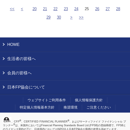
<<
<
20
21
22
23
24
25
26
27
28
29
30
>
>>
HOME
生活者の皆様へ
会員の皆様へ
日本FP協会について
ウェブサイトご利用条件
個人情報保護方針
特定個人情報基本方針
推奨環境
ご注意ください
®
®
、CFP
、CERTIFIED FINANCIAL PLANNER
、およびサーティファイド ファイナンシャル プ
®
ランナー
は、米国外においてはFinancial Planning Standards Board Ltd.(FPSB)の登録商標で、FPSBと
のライセンス契約の下に、日本国内においてはNPO法人日本FP協会が商標の使用を認めています。