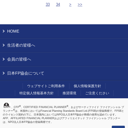
33
34
>
>>
HOME
生活者の皆様へ
会員の皆様へ
日本FP協会について
ウェブサイトご利用条件
個人情報保護方針
特定個人情報基本方針
推奨環境
ご注意ください
®
®
、CFP
、CERTIFIED FINANCIAL PLANNER
、およびサーティファイド ファイナンシャル プ
®
ランナー
は、米国外においてはFinancial Planning Standards Board Ltd.(FPSB)の登録商標で、FPSBと
のライセンス契約の下に、日本国内においてはNPO法人日本FP協会が商標の使用を認めています。
AFP、AFFILIATED FINANCIAL PLANNERおよびアフィリエイテッド ファイナンシャル プランナー
は、NPO法人日本FP協会の登録商標です。