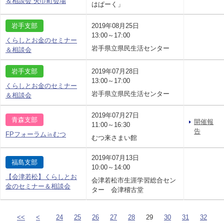
＆相談会 矢巾町会場
はぱーく」
岩手支部
2019年08月25日
13:00～17:00
くらしとお金のセミナー
岩手県立県民生活センター
＆相談会
岩手支部
2019年07月28日
13:00～17:00
くらしとお金のセミナー
岩手県立県民生活センター
＆相談会
2019年07月27日
青森支部
開催報
11:00～16:30
告
FPフォーラム㏌むつ
むつ来さまい館
2019年07月13日
福島支部
10:00～14:00
【会津若松】くらしとお
会津若松市生涯学習総合セン
金のセミナー＆相談会
ター 会津稽古堂
<<
<
24
25
26
27
28
29
30
31
32