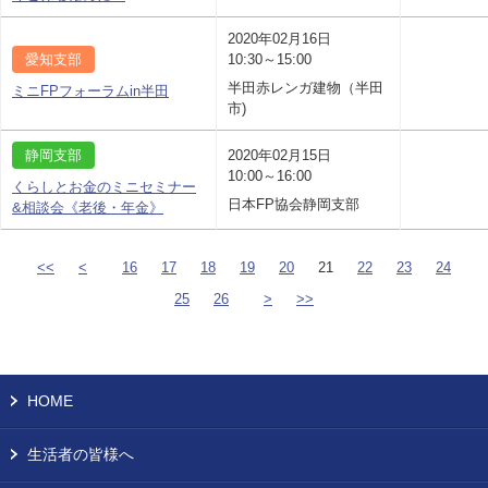
2020年02月16日
愛知支部
10:30～15:00
半田赤レンガ建物（半田
ミニFPフォーラムin半田
市)
静岡支部
2020年02月15日
10:00～16:00
くらしとお金のミニセミナー
日本FP協会静岡支部
&相談会《老後・年金》
<<
<
16
17
18
19
20
21
22
23
24
25
26
>
>>
HOME
生活者の皆様へ