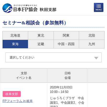
セミナー&相談会（参加無料）
北海道
東北
関東
北陸
東海
近畿
中国・四国
九州
選択してください
支部
日時
イベント名
会場
2020年11月03日
10:00～14:50
岐阜支部
じゅうろくプラザ 中会
FPフォーラム in 岐阜
議室1、中会議室2、小会