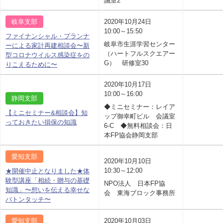
議室2
岐阜支部
2020年10月24日
10:00～15:50
ファイナンシャル・プランナ
岐阜市生涯学習センター
ーによる家計再建相談会〜新
（ハートフルスクエアー
型コロナウイルス感染症をの
G） 研修室30
りこえるために〜
2020年10月17日
10:00～16:00
静岡支部
◆ミニセミナー：レイア
【ミニセミナー&相談会】知
ップ御幸町ビル 会議室
っておきたい損保の知識
6-C ◆無料相談会：日
本FP協会静岡支部
愛知支部
2020年10月10日
10:30～12:00
★開催中止となりました★体
験型講座「相続・贈与の基礎
NPO法人 日本FP協
知識」〜想いを伝える幸せな
会 東海ブロック事務所
バトンタッチ〜
愛知支部
2020年10月03日