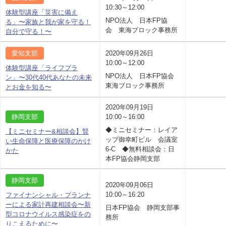
10:30～12:00
体験型講座「災害に備え
NPO法人 日本FP協
る」〜家族と我が家を守る！
会 東海ブロック事務所
自分で守る！〜
愛知支部
2020年09月26日
10:00～12:00
体験型講座「ライフプラ
NPO法人 日本FP協会
ン」〜30代40代あなたの未来
東海ブロック事務所
とお金を知る〜
2020年09月19日
静岡支部
10:00～16:00
◆ミニセミナー：レイア
【ミニセミナー&相談会】賢
ップ御幸町ビル 会議室
い生命保障と医療保障のかけ
6-C ◆無料相談会：日
かた
本FP協会静岡支部
静岡支部
2020年09月06日
10:00～16:20
ファイナンシャル・プランナ
ーによる家計再建相談会〜新
日本FP協会 静岡支部事
型コロナウイルス感染症をの
務所
りこえるために〜