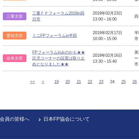
三重ＦＰフォーラム2019in四
2019年02月23日
三重支部
四
日市
13:00～16:00
2019年02月17日
半
愛知支部
ミニFPフォーラムin半田
10:00～15:00
市
FPフォーラムinみのかも★★
美
2019年02月16日
岐阜支部
託児コーナーの設置は取り止
ー
13:30～15:40
めとなりました★★
市
<<
<
19
20
21
22
23
24
25
26
会員の皆様へ
日本FP協会について