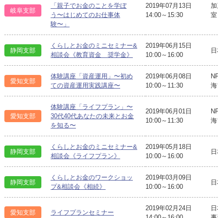
「親子でお金のことを学ぼ
2019年07月13日
加
岐阜支部
う〜はじめてのお仕事体
14:00～15:30
室
験〜」
くらしとお金のミニセミナー&
2019年06月15日
静岡支部
日
相談会《教育資金 奨学金》
10:00～16:00
体験講座「資産運用」〜初め
2019年06月08日
N
愛知支部
ての資産運用実践講座〜
10:00～11:30
海
体験講座「ライフプラン」〜
2019年06月01日
N
愛知支部
30代40代あなたの未来とお金
10:00～11:30
海
を知る〜
くらしとお金のミニセミナー&
2019年05月18日
静岡支部
日
相談会《ライフプラン》
10:00～16:00
くらしとお金のワークショッ
2019年03月09日
静岡支部
日
プ&相談会《相続》
10:00～16:00
2019年02月24日
日
愛知支部
ライフプランセミナー
14:00～16:00
事