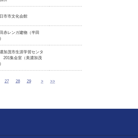
日市市文化会館
田赤レンガ建物（半田
）
濃加茂市生涯学習センタ
 201集会室（美濃加茂
）
27
28
29
>
>>