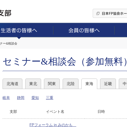
ミナー&相談会
セミナー&相談会（参加無料
北海道
東北
関東
北陸
東海
近畿
中
岐阜
静岡
愛知
三重
支部
イベント名
日時
FPフォーラム in みのかも