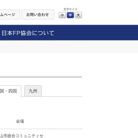
文字サイズ
小
中
大
）
国・四国
九州
会場
山市総合コミュニティセ