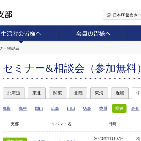
ミナー&相談会
セミナー&相談会（参加無料
北海道
東北
関東
北陸
東海
近畿
中
鳥取
島根
岡山
広島
山口
徳島
香川
愛媛
高知
支部
イベント名
日時
2020年11月07日
松