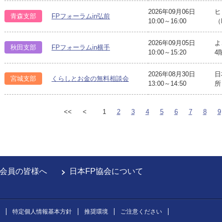
2026年09月06日
ヒ
青森支部
FPフォーラムin弘前
10:00～16:00
（
2026年09月05日
よ
秋田支部
FPフォーラムin横手
10:00～15:20
4
2026年08月30日
日
宮城支部
くらしとお金の無料相談会
13:00～14:50
所
<<
<
1
2
3
4
5
6
7
8
9
会員の皆様へ
日本FP協会について
特定個人情報基本方針
推奨環境
ご注意ください