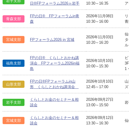
岩手支部
日®FPフォーラム2026㏌岩手
10:30～16:35
ア
FPの日® FPフォーラムin青
2026年11月08日
リ
青森支部
森
10:30～16:00
青
仙
2026年11月03日
宮城支部
FPフォーラム2026 in 宮城
タ
10:20～16:20
ル
FPの日® くらしとおかね講
ビ
2026年10月10日
福島支部
演会 FPフォーラム2026in福
3
10:00～15:30
島
1
FPの日®FPフォーラムin山
2026年10月10日
山
山形支部
形 くらしとおかね講演会
12:45～17:00
ズ
くらしとお金のセミナー＆相
2026年09月27日
岩手支部
岩
談会
13:00～15:50
くらしとお金のセミナー＆相
2026年09月12日
宮城支部
仙
談会
13:30～16:30