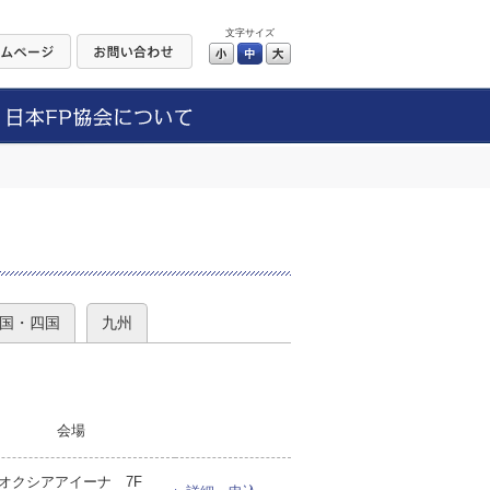
文字サイズ
小
中
大
）
国・四国
九州
会場
オクシアアイーナ 7F