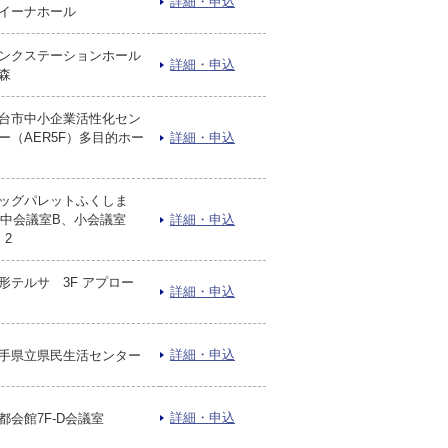
詳細・申込
イーナホール
ンクステーションホール
詳細・申込
森
台市中小企業活性化セン
ー（AER5F）多目的ホー
詳細・申込
ッグパレットふくしま
F中会議室B、小会議室
詳細・申込
・2
形テルサ 3F アプロー
詳細・申込
詳細・申込
手県立県民生活センター
詳細・申込
都会館7F-D会議室