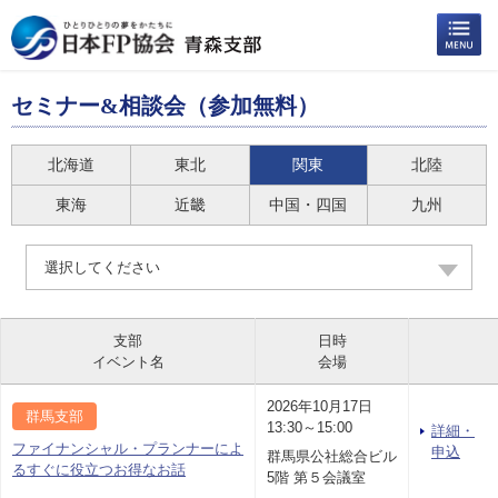
セミナー&相談会（参加無料）
北海道
東北
関東
北陸
東海
近畿
中国・四国
九州
選択してください
支部
日時
イベント名
会場
2026年10月17日
群馬支部
13:30～15:00
詳細・
ファイナンシャル・プランナーによ
申込
群馬県公社総合ビル
るすぐに役立つお得なお話
5階 第５会議室