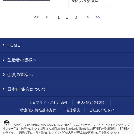
5階 第５会議室
<<
<
1
2
3
>
>>
HOME
生活者の皆様へ
会員の皆様へ
日本FP協会について
ウェブサイトご利用条件
個人情報保護方針
特定個人情報基本方針
推奨環境
ご注意ください
®
®
、CFP
、CERTIFIED FINANCIAL PLANNER
、およびサーティファイド ファイナンシャル プ
®
ランナー
は、米国外においてはFinancial Planning Standards Board Ltd.(FPSB)の登録商標で、FPSBと
のライセンス契約の下に、日本国内においてはNPO法人日本FP協会が商標の使用を認めています。