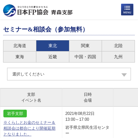
セミナー&相談会（参加無料）
北海道
東北
関東
北陸
東海
近畿
中国・四国
九州
選択してください
支部
日時
イベント名
会場
岩手支部
2021年08月22日
13:00～17:00
※くらしとお金のセミナー＆
岩手県立県民生活センタ
相談会は都合により開催延期
ー
となりました。