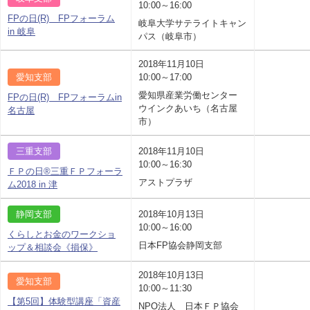
10:00～16:00
FPの日(R) FPフォーラム
岐阜大学サテライトキャン
in 岐阜
パス（岐阜市）
2018年11月10日
愛知支部
10:00～17:00
愛知県産業労働センター
FPの日(R) FPフォーラムin
ウインクあいち（名古屋
名古屋
市）
三重支部
2018年11月10日
10:00～16:30
ＦＰの日®三重ＦＰフォーラ
アストプラザ
ム2018 in 津
静岡支部
2018年10月13日
10:00～16:00
くらしとお金のワークショ
日本FP協会静岡支部
ップ＆相談会《損保》
2018年10月13日
愛知支部
10:00～11:30
【第5回】体験型講座「資産
NPO法人 日本ＦＰ協会