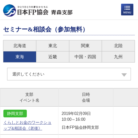
セミナー&相談会（参加無料）
北海道
東北
関東
北陸
東海
近畿
中国・四国
九州
選択してください
支部
日時
イベント名
会場
静岡支部
2019年02月09日
10:00～16:00
くらしとお金のワークショ
日本FP協会静岡支部
ップ&相談会《老後》