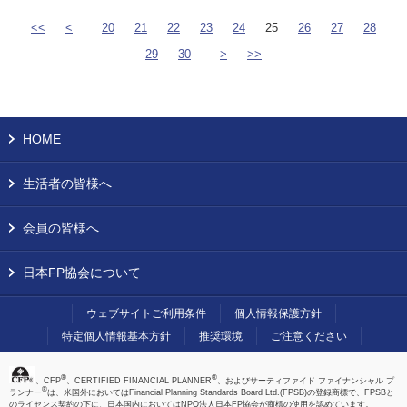
<<
<
20
21
22
23
24
25
26
27
28
29
30
>
>>
HOME
生活者の皆様へ
会員の皆様へ
日本FP協会について
ウェブサイトご利用条件
個人情報保護方針
特定個人情報基本方針
推奨環境
ご注意ください
®
®
、CFP
、CERTIFIED FINANCIAL PLANNER
、およびサーティファイド ファイナンシャル プ
®
ランナー
は、米国外においてはFinancial Planning Standards Board Ltd.(FPSB)の登録商標で、FPSBと
のライセンス契約の下に、日本国内においてはNPO法人日本FP協会が商標の使用を認めています。