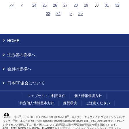
<<
<
24
25
26
27
28
29
30
31
32
33
34
>
>>
HOME
生活者の皆様へ
会員の皆様へ
日本FP協会について
ウェブサイトご利用条件
個人情報保護方針
特定個人情報基本方針
推奨環境
ご注意ください
®
®
、CFP
、CERTIFIED FINANCIAL PLANNER
、およびサーティファイド ファイナンシャル プ
®
ランナー
は、米国外においてはFinancial Planning Standards Board Ltd.(FPSB)の登録商標で、FPSBと
のライセンス契約の下に、日本国内においてはNPO法人日本FP協会が商標の使用を認めています。
AFP、AFFILIATED FINANCIAL PLANNERおよびアフィリエイテッド ファイナンシャル プランナー