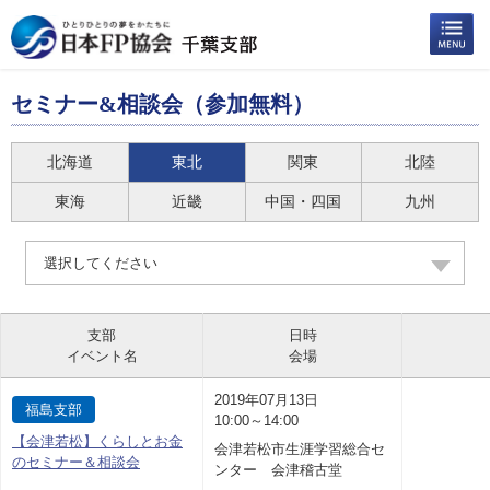
セミナー&相談会（参加無料）
北海道
東北
関東
北陸
東海
近畿
中国・四国
九州
選択してください
支部
日時
イベント名
会場
2019年07月13日
福島支部
10:00～14:00
【会津若松】くらしとお金
会津若松市生涯学習総合セ
のセミナー＆相談会
ンター 会津稽古堂