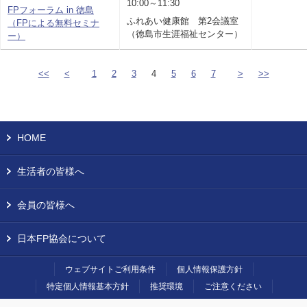
10:00～11:30
FPフォーラム in 徳島
ふれあい健康館 第2会議室
（FPによる無料セミナ
（徳島市生涯福祉センター）
ー）
<<
<
1
2
3
4
5
6
7
>
>>
HOME
生活者の皆様へ
会員の皆様へ
日本FP協会について
ウェブサイトご利用条件
個人情報保護方針
特定個人情報基本方針
推奨環境
ご注意ください