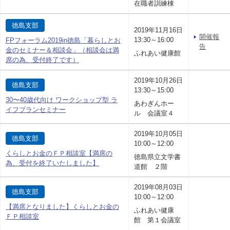
在職者訓練棟
徳島支部
2019年11月16日
開催報
13:30～16:00
FPフォーラム2019in徳島「暮らしとお
告
金のセミナー＆相談会」（相談会は満
ふれあい健康館
席の為、受付終了です）
2019年10月26日
徳島支部
13:30～15:00
30〜40歳代向け ワークショップ型 ラ
あわぎんホー
イフプランセミナー
ル 会議室４
2019年10月05日
徳島支部
10:00～12:00
くらしとお金のＦＰ相談室【満席の
徳島県立文学書
為、受付を終了いたしました】
道館 ２階
2019年08月03日
徳島支部
10:00～12:00
【満席となりました】くらしとお金の
ふれあい健康
ＦＰ相談室
館 第１会議室