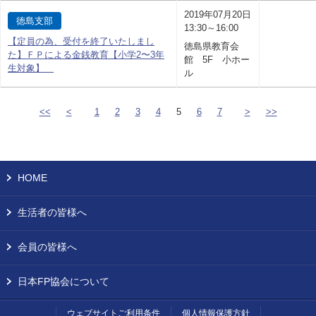
2019年07月20日
徳島支部
13:30～16:00
【定員の為、受付を終了いたしまし
徳島県教育会
た】ＦＰによる金銭教育【小学2〜3年
館 5F 小ホー
生対象】
ル
<<
<
1
2
3
4
5
6
7
>
>>
HOME
生活者の皆様へ
会員の皆様へ
日本FP協会について
ウェブサイトご利用条件
個人情報保護方針