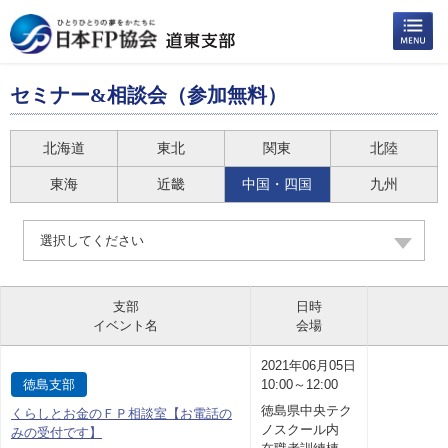
セミナー&相談会（参加無料）
北海道
東北
関東
北陸
東海
近畿
中国・四国
九州
選択してください
支部
日時
イベント名
会場
2021年06月05日
徳島支部
10:00～12:00
徳島県中央テク
くらしとお金のＦＰ相談室【お電話の
ノスクール内
みの受付です】