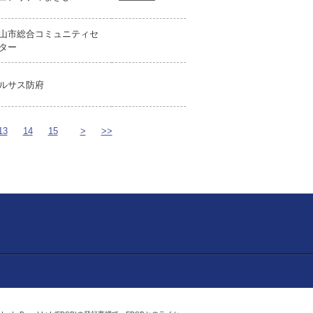
山市総合コミュニティセ
ター
ルサス防府
13
14
15
>
>>