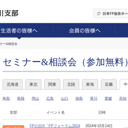
ミナー&相談会
セミナー&相談会（参加無料
北海道
東北
関東
北陸
東海
近畿
中
鳥取
島根
岡山
広島
山口
徳島
香川
愛媛
高知
支部
イベント名
日時
FPの日®「FPフォーラム2024
2024年10月14日