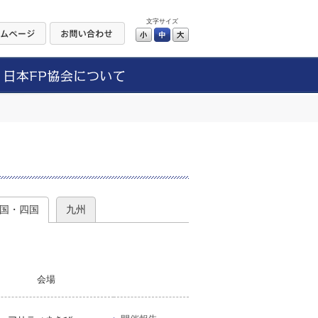
文字サイズ
小
中
大
）
国・四国
九州
会場