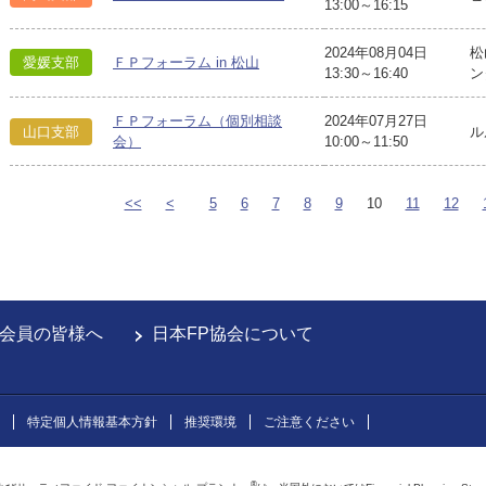
13:00～16:15
2024年08月04日
松
愛媛支部
ＦＰフォーラム in 松山
13:30～16:40
ン
ＦＰフォーラム（個別相談
2024年07月27日
山口支部
ル
会）
10:00～11:50
<<
<
5
6
7
8
9
10
11
12
会員の皆様へ
日本FP協会について
特定個人情報基本方針
推奨環境
ご注意ください
®