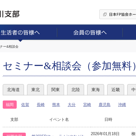
ミナー&相談会
セミナー&相談会（参加無料
北海道
東北
関東
北陸
東海
近畿
中
福岡
佐賀
長崎
熊本
大分
宮崎
鹿児島
沖縄
支部
イベント名
日時
2026年01月18日
柳