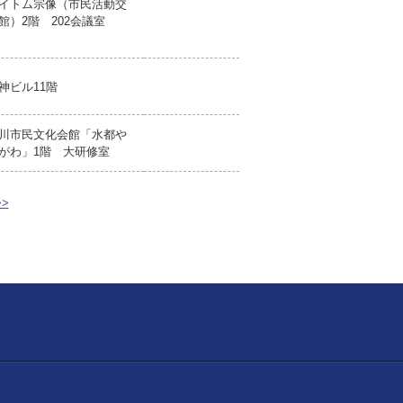
イトム宗像（市民活動交
館）2階 202会議室
神ビル11階
川市民文化会館「水都や
がわ」1階 大研修室
>>