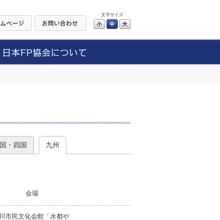
文字サイズ
小
中
大
）
国・四国
九州
会場
川市民文化会館「水都や