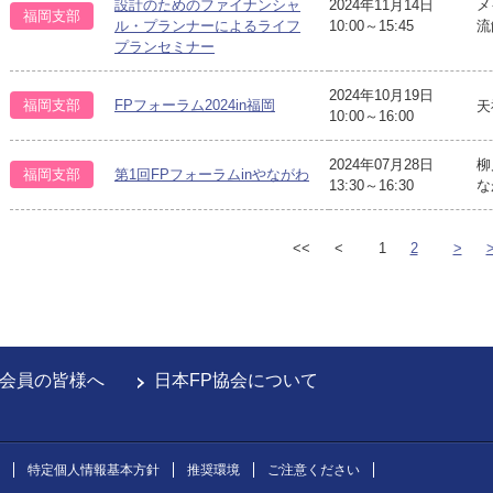
設計のためのファイナンシャ
2024年11月14日
メ
福岡支部
ル・プランナーによるライフ
10:00～15:45
流
プランセミナー
2024年10月19日
福岡支部
FPフォーラム2024in福岡
天
10:00～16:00
2024年07月28日
柳
福岡支部
第1回FPフォーラムinやながわ
13:30～16:30
な
<<
<
1
2
>
会員の皆様へ
日本FP協会について
特定個人情報基本方針
推奨環境
ご注意ください