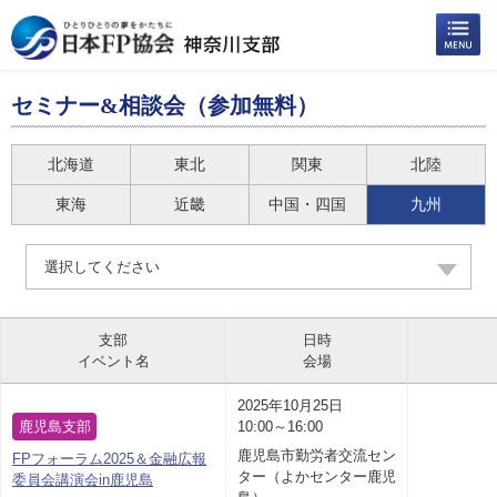
セミナー&相談会（参加無料）
北海道
東北
関東
北陸
東海
近畿
中国・四国
九州
選択してください
支部
日時
イベント名
会場
2025年10月25日
鹿児島支部
10:00～16:00
鹿児島市勤労者交流セン
FPフォーラム2025＆金融広報
ター（よかセンター鹿児
委員会講演会in鹿児島