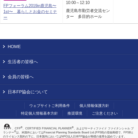
10:00～12:10
FPフォーラム2019in鹿児島〜
鹿児島市勤労者交流セン
1st〜 暮らしとお金のセミナ
ター 多目的ホール
ー
HOME
生活者の皆様へ
会員の皆様へ
日本FP協会について
ウェブサイトご利用条件
個人情報保護方針
特定個人情報基本方針
推奨環境
ご注意ください
®
®
、CFP
、CERTIFIED FINANCIAL PLANNER
、およびサーティファイド ファイナンシャル プ
®
ランナー
は、米国外においてはFinancial Planning Standards Board Ltd.(FPSB)の登録商標で、FPSBと
のライセンス契約の下に、日本国内においてはNPO法人日本FP協会が商標の使用を認めています。