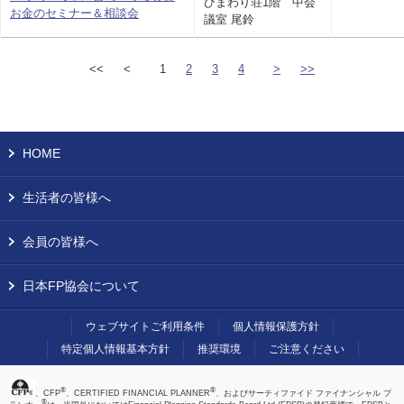
ひまわり荘1階 中会
お金のセミナー＆相談会
議室 尾鈴
<<
<
1
2
3
4
>
>>
HOME
生活者の皆様へ
会員の皆様へ
日本FP協会について
ウェブサイトご利用条件
個人情報保護方針
特定個人情報基本方針
推奨環境
ご注意ください
®
®
、CFP
、CERTIFIED FINANCIAL PLANNER
、およびサーティファイド ファイナンシャル プ
®