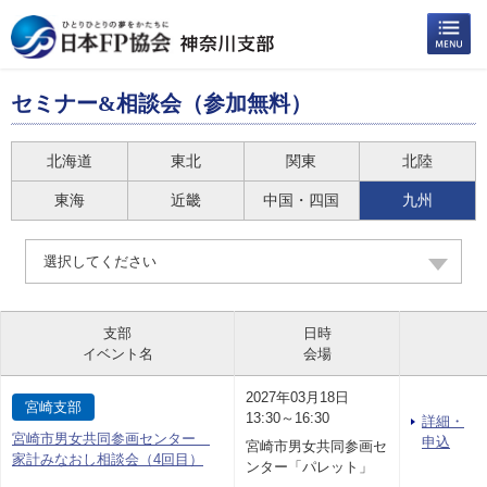
セミナー&相談会（参加無料）
北海道
東北
関東
北陸
東海
近畿
中国・四国
九州
選択してください
支部
日時
イベント名
会場
2027年03月18日
宮崎支部
13:30～16:30
詳細・
宮崎市男女共同参画センター
申込
宮崎市男女共同参画セ
家計みなおし相談会（4回目）
ンター「パレット」