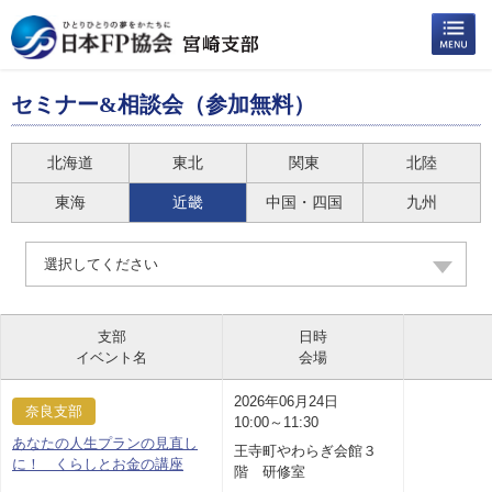
セミナー&相談会（参加無料）
北海道
東北
関東
北陸
東海
近畿
中国・四国
九州
選択してください
支部
日時
イベント名
会場
2026年06月24日
奈良支部
10:00～11:30
あなたの人生プランの見直し
王寺町やわらぎ会館３
に！ くらしとお金の講座
階 研修室