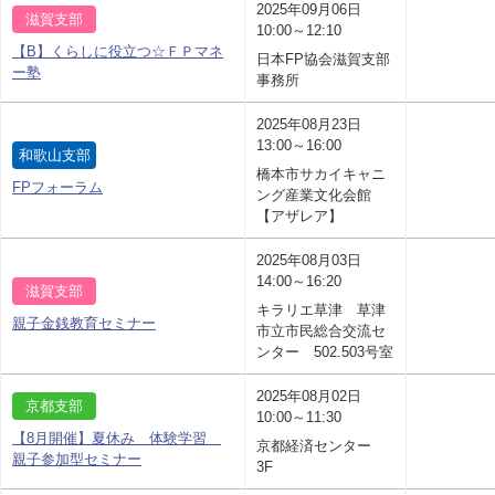
2025年09月06日
滋賀支部
10:00～12:10
【B】くらしに役立つ☆ＦＰマネ
日本FP協会滋賀支部
ー塾
事務所
2025年08月23日
13:00～16:00
和歌山支部
橋本市サカイキャニ
FPフォーラム
ング産業文化会館
【アザレア】
2025年08月03日
14:00～16:20
滋賀支部
キラリエ草津 草津
親子金銭教育セミナー
市立市民総合交流セ
ンター 502.503号室
2025年08月02日
京都支部
10:00～11:30
【8月開催】夏休み 体験学習
京都経済センター
親子参加型セミナー
3F