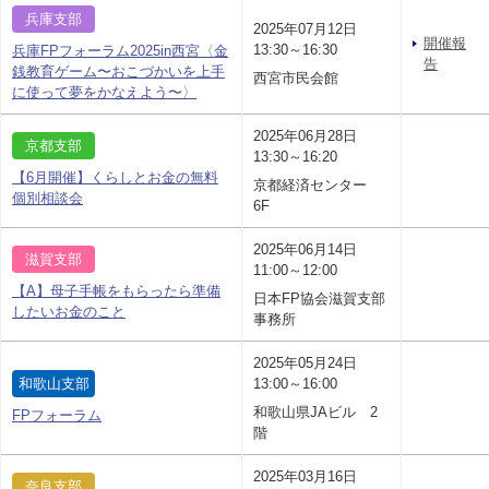
兵庫支部
2025年07月12日
開催報
13:30～16:30
兵庫FPフォーラム2025in西宮〈金
告
銭教育ゲーム〜おこづかいを上手
西宮市民会館
に使って夢をかなえよう〜〉
2025年06月28日
京都支部
13:30～16:20
【6月開催】くらしとお金の無料
京都経済センター
個別相談会
6F
2025年06月14日
滋賀支部
11:00～12:00
【A】母子手帳をもらったら準備
日本FP協会滋賀支部
したいお金のこと
事務所
2025年05月24日
和歌山支部
13:00～16:00
和歌山県JAビル 2
FPフォーラム
階
2025年03月16日
奈良支部