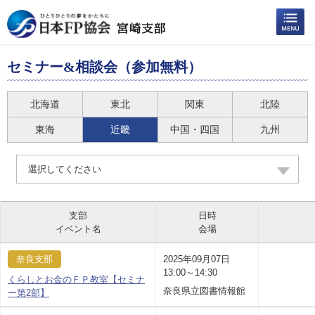
セミナー&相談会（参加無料）
北海道
東北
関東
北陸
東海
近畿
中国・四国
九州
選択してください
支部
日時
イベント名
会場
奈良支部
2025年09月07日
13:00～14:30
くらしとお金のＦＰ教室【セミナ
奈良県立図書情報館
ー第2部】