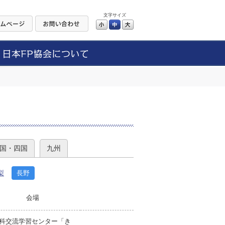
文字サイズ
小
中
大
）
国・四国
九州
梨
長野
会場
科交流学習センター「き