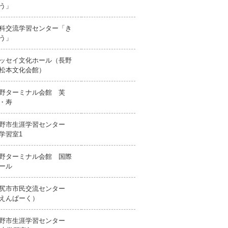
う」
科交流学習センター「き
う」
ッセイ文化ホール（長野
松本文化会館）
野ターミナル会館 芙
・寿
野市生涯学習センター
学習室1
野ターミナル会館 国際
ール
尻市市民交流センター
えんぱーく）
野市生涯学習センター