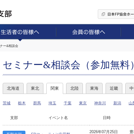
ミナー&相談会
セミナー&相談会（参加無料
北海道
東北
関東
北陸
東海
近畿
中
茨城
栃木
群馬
埼玉
千葉
東京
神奈川
新潟
山
支部
イベント名
日時
2026年07月25日
豊