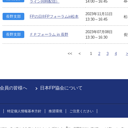
ライン同時配信）
14:00～16:45
4
2023年11月11日
長野支部
FPの日®FPフォーラムin松本
松
13:30～16:45
2023年07月08日
長野支部
ＦＰフォーラム in 長野
長
13:30～16:30
<<
<
1
2
3
4
会員の皆様へ
日本FP協会について
特定個人情報基本方針
推奨環境
ご注意ください
®