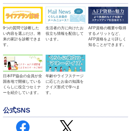
9つの質問で診断した
生活者の方に向けたお
AFP資格の概要や取得
い内容を選ぶだけ。将
役立ち情報を配信して
するメリットなど、
来の家計を診断できま
います。
AFP資格をより詳しく
す。
知ることができます。
年齢やライフステージ
日本FP協会の会員が全
に応じたお金の知識を
国各地で開催している
クイズ形式で学べま
くらしに役立つセミナ
す。
ーを紹介しています。
公式SNS