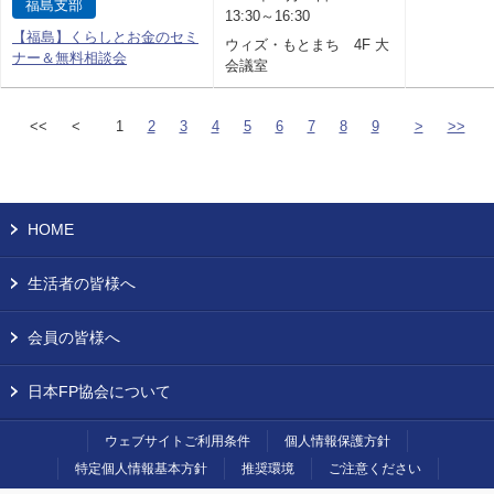
福島支部
13:30～16:30
【福島】くらしとお金のセミ
ウィズ・もとまち 4F 大
ナー＆無料相談会
会議室
<<
<
1
2
3
4
5
6
7
8
9
>
>>
HOME
生活者の皆様へ
会員の皆様へ
日本FP協会について
ウェブサイトご利用条件
個人情報保護方針
特定個人情報基本方針
推奨環境
ご注意ください