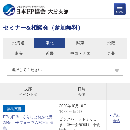
セミナー&相談会（参加無料）
北海道
東北
関東
北陸
東海
近畿
中国・四国
九州
選択してください
支部
日時
イベント名
会場
2026年10月10日
福島支部
10:00～15:30
詳細・
FPの日® くらしとおかね講
ビッグパレットふくし
申込
演会 FPフォーラム2026in福
ま 3F中会議室B、小会
島