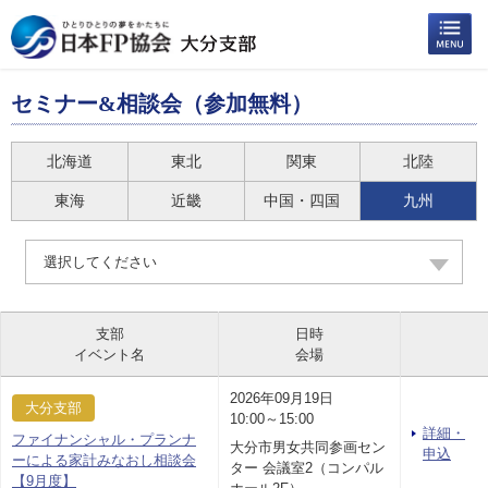
セミナー&相談会（参加無料）
北海道
東北
関東
北陸
東海
近畿
中国・四国
九州
選択してください
支部
日時
イベント名
会場
2026年09月19日
大分支部
10:00～15:00
詳細・
ファイナンシャル・プランナ
大分市男女共同参画セン
申込
ーによる家計みなおし相談会
ター 会議室2（コンパル
【9月度】