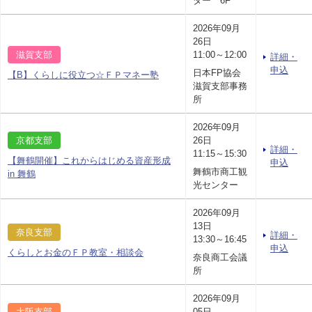
ター 6F
2026年09月
26日
滋賀支部
11:00～12:00
詳細・
申込
日本FP協会
【B】くらしに役立つ☆ＦＰマネー塾
滋賀支部事務
所
2026年09月
京都支部
26日
詳細・
11:15～15:30
【舞鶴開催】これからはじめる資産形成
申込
舞鶴市商工観
in 舞鶴
光センター
2026年09月
13日
奈良支部
詳細・
13:30～16:45
申込
くらしとお金のＦＰ教室・相談会
奈良商工会議
所
2026年09月
大阪支部
05日