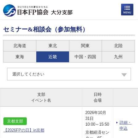
セミナー&相談会（参加無料）
北海道
東北
関東
北陸
東海
近畿
中国・四国
九州
選択してください
支部
日時
イベント名
会場
2026年10月
31日
京都支部
詳細・
10:00～15:50
申込
【2026FPの日】in京都
京都経済セン