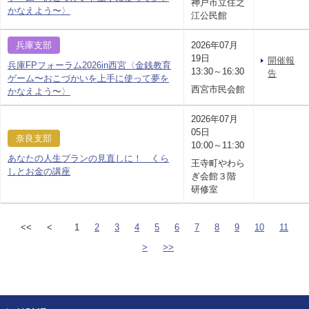
神戸市立住之
かなえよう〜〉
江公民館
兵庫支部
2026年07月
19日
開催報
兵庫FPフォーラム2026in西宮〈金銭教育
13:30～16:30
告
ゲーム〜おこづかいを上手に使って夢を
西宮市民会館
かなえよう〜〉
2026年07月
05日
奈良支部
10:00～11:30
あなたの人生プランの見直しに！ くら
王寺町やわら
しとお金の講座
ぎ会館３階
研修室
<<
<
1
2
3
4
5
6
7
8
9
10
11
>
>>