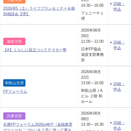
詳細・
14:30～16:00
2026/9/5（土）ライフプランセミナー＆個
申込
フェニーチェ
別相談会【堺】
堺
2026年08月
29日
滋賀支部
11:00～12:00
詳細・
申込
日本FP協会
【A】くらしに役立つ☆ＦＰマネー塾
滋賀支部事務
所
2026年08月
22日
和歌山支部
13:00～16:00
詳細・
申込
和歌山県ＪA
FPフォーラム
ビル ２階 和
ホール
2026年08月
兵庫支部
08日
詳細・
兵庫FPフォーラム2026in神戸〈金銭教育
13:30～16:30
申込
ゲーム〜おこづかいを上手に使って夢を