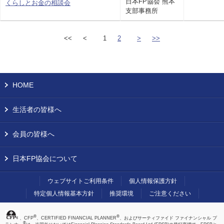
日本FP協会 熊本
くらしとお金の相談会
支部事務所
<<
<
1
2
>
>>
HOME
生活者の皆様へ
会員の皆様へ
日本FP協会について
ウェブサイトご利用条件
個人情報保護方針
特定個人情報基本方針
推奨環境
ご注意ください
®
®
、CFP
、CERTIFIED FINANCIAL PLANNER
、およびサーティファイド ファイナンシャル プ
®