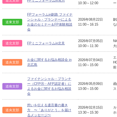
道北支部
FPミニフォーラムin滝川
10:30～12:00
ー
FPフォーラムin釧路 ファイナ
ンシャル・プランナーによる
2026年08月22日
釧
道東支部
お金のセミナー＆FP体験相談
11:00～16:15
な
会
2026年07月05日
N
道北支部
FPミニフォーラムin北見
10:00～11:30
大
エ
お金に関するお悩み相談会 in
2026年07月04日
道央支部
H
北広島
11:00～15:00
前
ファイナンシャル・プランナ
ー（CFPⓇ・AFP認定者）に
2026年05月09日
函
道南支部
よるお金に関するお悩み相談
13:00～15:00
ス
会
想いを伝える遺言書の書き
2026年02月15日
カ
道央支部
方 〜「ありがとう」を届け
13:30～15:30
ホ
るメッセージ〜