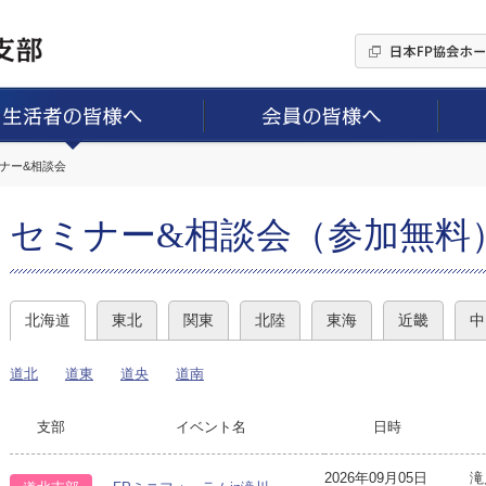
ミナー&相談会
セミナー&相談会（参加無料
北海道
東北
関東
北陸
東海
近畿
中
道北
道東
道央
道南
支部
イベント名
日時
2026年09月05日
滝