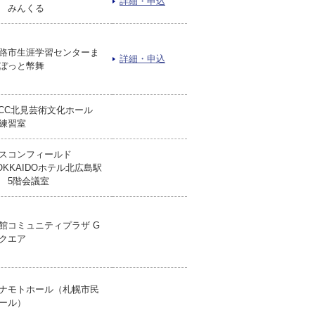
詳細・申込
 みんくる
路市生涯学習センターま
詳細・申込
ぼっと幣舞
iCC北見芸術文化ホール
練習室
スコンフィールド
OKKAIDOホテル北広島駅
 5階会議室
館コミュニティプラザ G
クエア
ナモトホール（札幌市民
ール）