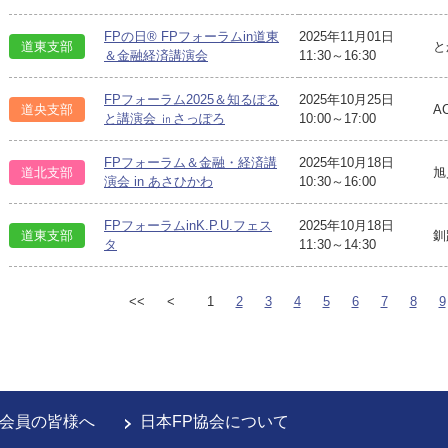
FPの日® FPフォーラムin道東
2025年11月01日
道東支部
と
＆金融経済講演会
11:30～16:30
FPフォーラム2025＆知るぽる
2025年10月25日
道央支部
A
と講演会 ㏌さっぽろ
10:00～17:00
FPフォーラム＆金融・経済講
2025年10月18日
道北支部
旭
演会 in あさひかわ
10:30～16:00
FPフォーラムinK.P.U.フェス
2025年10月18日
道東支部
釧
タ
11:30～14:30
<<
<
1
2
3
4
5
6
7
8
9
会員の皆様へ
日本FP協会について