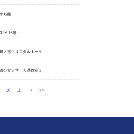
かち館
CU-A 16階
川大雪クリスタルホール
路公立大学 大講義室１
10
11
>
>>