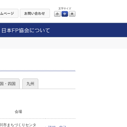
文字サイズ
小
中
大
）
国・四国
九州
会場
川市まちづくりセンタ