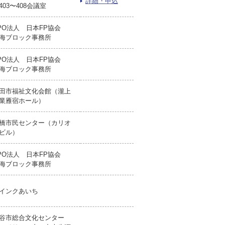
詳細・申込
403〜408会議室
PO法人 日本FP協会
海ブロック事務所
PO法人 日本FP協会
海ブロック事務所
田市福祉文化会館（瀧上
業雁宿ホール）
橋市民センター（カリオ
ビル）
PO法人 日本FP協会
海ブロック事務所
インクあいち
谷市総合文化センター