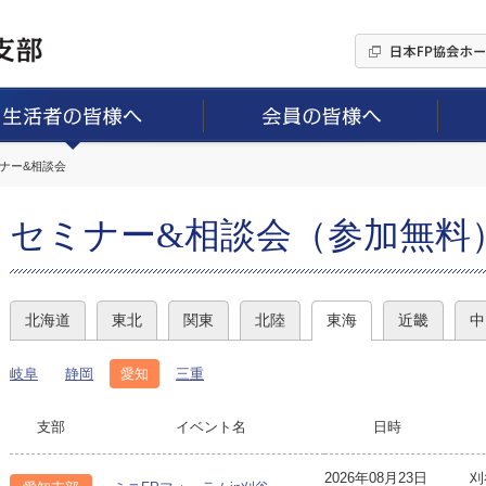
ミナー&相談会
セミナー&相談会（参加無料
北海道
東北
関東
北陸
東海
近畿
中
岐阜
静岡
愛知
三重
支部
イベント名
日時
2026年08月23日
刈