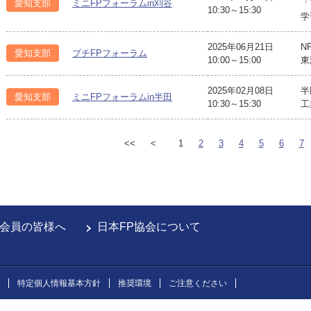
愛知支部
ミニFPフォーラムin刈谷
「
10:30～15:30
学
2025年06月21日
N
愛知支部
プチFPフォーラム
10:00～15:00
東
2025年02月08日
半
愛知支部
ミニFPフォーラムin半田
10:30～15:30
工
<<
<
1
2
3
4
5
6
7
会員の皆様へ
日本FP協会について
特定個人情報基本方針
推奨環境
ご注意ください