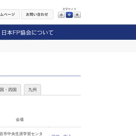
文字サイズ
小
中
大
）
国・四国
九州
会場
谷市中央生涯学習センタ