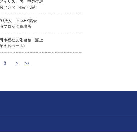
アイリス」内 中央生涯
習センター4階・5階
PO法人 日本FP協会
海ブロック事務所
田市福祉文化会館（瀧上
業雁宿ホール）
8
>
>>