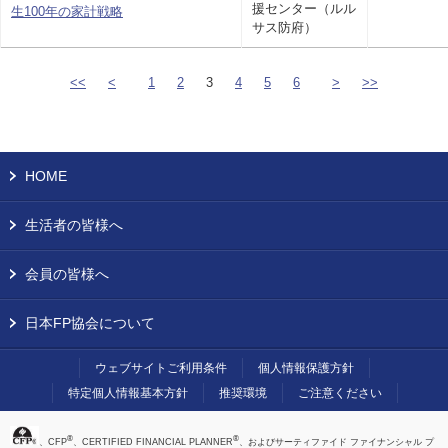
援センター（ルル
生100年の家計戦略
サス防府）
<<
<
1
2
3
4
5
6
>
>>
HOME
生活者の皆様へ
会員の皆様へ
日本FP協会について
ウェブサイトご利用条件
個人情報保護方針
特定個人情報基本方針
推奨環境
ご注意ください
®
®
、CFP
、CERTIFIED FINANCIAL PLANNER
、およびサーティファイド ファイナンシャル プ