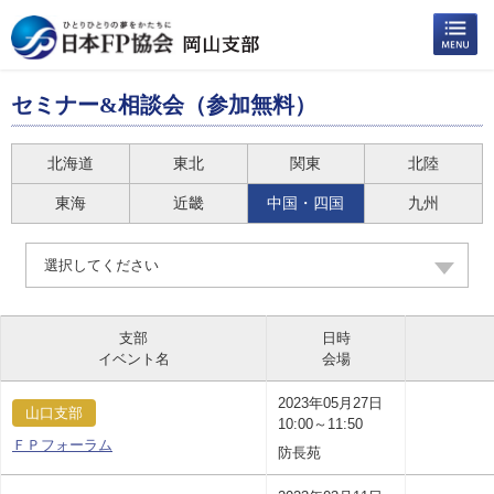
セミナー&相談会（参加無料）
北海道
東北
関東
北陸
東海
近畿
中国・四国
九州
選択してください
支部
日時
イベント名
会場
2023年05月27日
山口支部
10:00～11:50
ＦＰフォーラム
防長苑