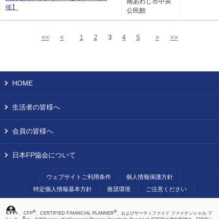
南あわじ市中央
催】
公民館
<<
<
1
2
3
4
5
>
>>
HOME
生活者の皆様へ
会員の皆様へ
日本FP協会について
ウェブサイトご利用条件
個人情報保護方針
特定個人情報基本方針
推奨環境
ご注意ください
®
®
、CFP
、CERTIFIED FINANCIAL PLANNER
、およびサーティファイド ファイナンシャル プ
®