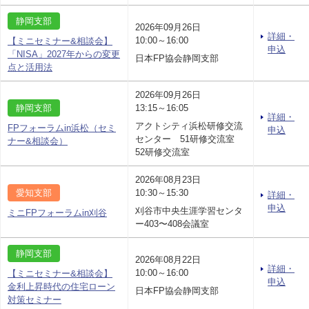
静岡支部
2026年09月26日
詳細・
10:00～16:00
【ミニセミナー&相談会】
申込
「NISA」2027年からの変更
日本FP協会静岡支部
点と活用法
2026年09月26日
静岡支部
13:15～16:05
詳細・
アクトシティ浜松研修交流
FPフォーラムin浜松（セミ
申込
センター 51研修交流室
ナー&相談会）
52研修交流室
2026年08月23日
愛知支部
10:30～15:30
詳細・
申込
刈谷市中央生涯学習センタ
ミニFPフォーラムin刈谷
ー403〜408会議室
静岡支部
2026年08月22日
詳細・
10:00～16:00
【ミニセミナー&相談会】
申込
金利上昇時代の住宅ローン
日本FP協会静岡支部
対策セミナー