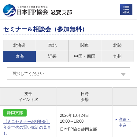
セミナー&相談会（参加無料）
北海道
東北
関東
北陸
東海
近畿
中国・四国
九州
選択してください
支部
日時
イベント名
会場
静岡支部
2026年10月24日
詳細・
10:00～16:00
【ミニセミナー&相談会】
申込
年金世代の賢い家計の見直
日本FP協会静岡支部
し