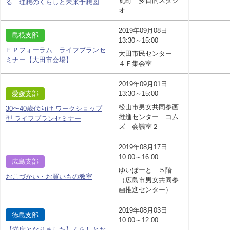
瓦町 多目的スタジ
る 理想のくらしと未来予想図
オ
2019年09月08日
島根支部
13:30～15:00
ＦＰフォーラム ライフプランセ
大田市民センター
ミナー【大田市会場】
４Ｆ集会室
2019年09月01日
愛媛支部
13:30～15:00
松山市男女共同参画
30〜40歳代向け ワークショップ
推進センター コム
型 ライフプランセミナー
ズ 会議室２
2019年08月17日
10:00～16:00
広島支部
ゆいぽーと ５階
おこづかい・お買いもの教室
（広島市男女共同参
画推進センター）
2019年08月03日
徳島支部
10:00～12:00
【満席となりました】くらしとお