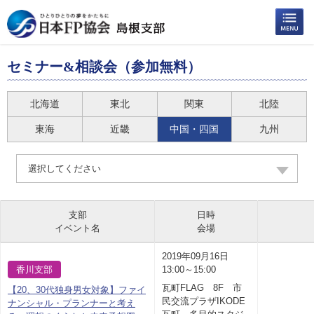
セミナー&相談会（参加無料）
北海道
東北
関東
北陸
東海
近畿
中国・四国
九州
選択してください
支部
日時
イベント名
会場
2019年09月16日
香川支部
13:00～15:00
瓦町FLAG 8F 市
【20、30代独身男女対象】ファイ
民交流プラザIKODE
ナンシャル・プランナーと考え