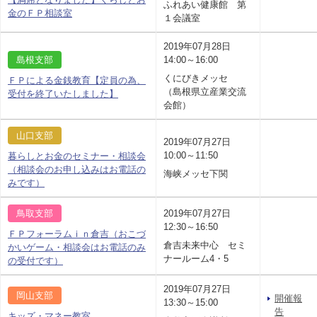
ふれあい健康館 第
金のＦＰ相談室
１会議室
2019年07月28日
島根支部
14:00～16:00
くにびきメッセ
ＦＰによる金銭教育【定員の為、
（島根県立産業交流
受付を終了いたしました】
会館）
山口支部
2019年07月27日
10:00～11:50
暮らしとお金のセミナー・相談会
（相談会のお申し込みはお電話の
海峡メッセ下関
みです）
鳥取支部
2019年07月27日
12:30～16:50
ＦＰフォーラムｉｎ倉吉（おこづ
倉吉未来中心 セミ
かいゲーム・相談会はお電話のみ
ナールーム4・5
の受付です）
2019年07月27日
岡山支部
開催報
13:30～15:00
告
キッズ・マネー教室