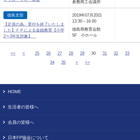
倉敷商工会議所
徳島支部
2019年07月20日
13:30～16:00
【定員の為、受付を終了いたしま
徳島県教育会館
した】ＦＰによる金銭教育【小学
5F 小ホール
2〜3年生対象】
<<
<
25
26
27
28
29
30
31
32
33
34
35
>
>>
HOME
生活者の皆様へ
会員の皆様へ
日本FP協会について