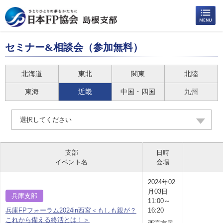
セミナー&相談会（参加無料）
北海道
東北
関東
北陸
東海
近畿
中国・四国
九州
選択してください
支部
日時
イベント名
会場
2024年02
月03日
兵庫支部
11:00～
兵庫FPフォーラム2024in西宮＜もしも親が？
16:20
これから備える終活とは！＞