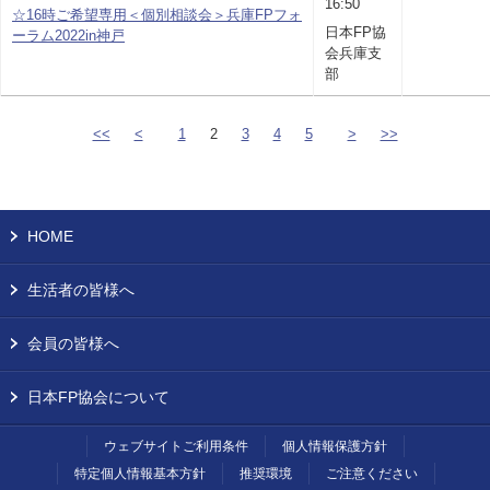
16:50
☆16時ご希望専用＜個別相談会＞兵庫FPフォ
日本FP協
ーラム2022in神戸
会兵庫支
部
<<
<
1
2
3
4
5
>
>>
HOME
生活者の皆様へ
会員の皆様へ
日本FP協会について
ウェブサイトご利用条件
個人情報保護方針
特定個人情報基本方針
推奨環境
ご注意ください