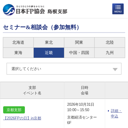
セミナー&相談会（参加無料）
北海道
東北
関東
北陸
東海
近畿
中国・四国
九州
選択してください
支部
日時
イベント名
会場
2026年10月31日
京都支部
10:00～15:50
詳細・
申込
京都経済センター
【2026FPの日】in京都
6F