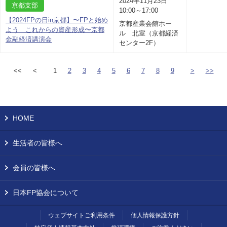
2024年11月23日
京都支部
10:00～17:00
【2024FPの日in京都】〜FPと始め
京都産業会館ホー
よう これからの資産形成〜京都
ル 北室（京都経済
金融経済講演会
センター2F）
<<
<
1
2
3
4
5
6
7
8
9
>
>>
HOME
生活者の皆様へ
会員の皆様へ
日本FP協会について
ウェブサイトご利用条件
個人情報保護方針