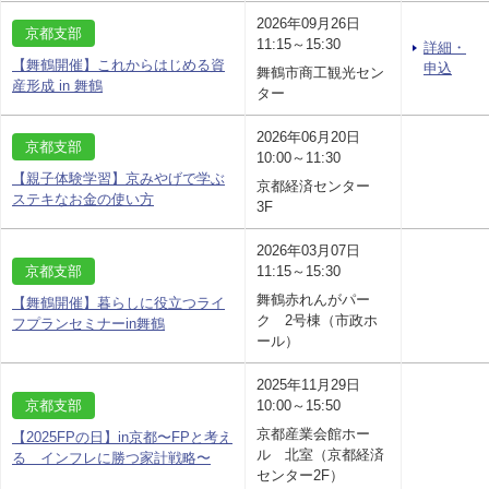
2026年09月26日
京都支部
11:15～15:30
詳細・
【舞鶴開催】これからはじめる資
申込
舞鶴市商工観光セン
産形成 in 舞鶴
ター
2026年06月20日
京都支部
10:00～11:30
【親子体験学習】京みやげで学ぶ
京都経済センター
ステキなお金の使い方
3F
2026年03月07日
京都支部
11:15～15:30
舞鶴赤れんがパー
【舞鶴開催】暮らしに役立つライ
ク 2号棟（市政ホ
フプランセミナーin舞鶴
ール）
2025年11月29日
京都支部
10:00～15:50
京都産業会館ホー
【2025FPの日】in京都〜FPと考え
ル 北室（京都経済
る インフレに勝つ家計戦略〜
センター2F）