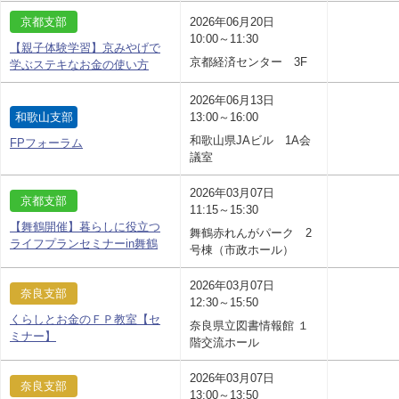
京都支部
2026年06月20日
10:00～11:30
【親子体験学習】京みやげで
京都経済センター 3F
学ぶステキなお金の使い方
2026年06月13日
和歌山支部
13:00～16:00
和歌山県JAビル 1A会
FPフォーラム
議室
2026年03月07日
京都支部
11:15～15:30
【舞鶴開催】暮らしに役立つ
舞鶴赤れんがパーク 2
ライフプランセミナーin舞鶴
号棟（市政ホール）
2026年03月07日
奈良支部
12:30～15:50
くらしとお金のＦＰ教室【セ
奈良県立図書情報館 １
ミナー】
階交流ホール
2026年03月07日
奈良支部
13:00～13:50