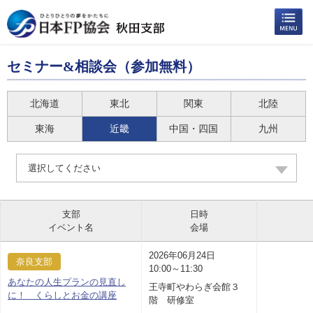
セミナー&相談会（参加無料）
北海道
東北
関東
北陸
東海
近畿
中国・四国
九州
選択してください
支部
日時
イベント名
会場
2026年06月24日
奈良支部
10:00～11:30
あなたの人生プランの見直し
王寺町やわらぎ会館３
に！ くらしとお金の講座
階 研修室