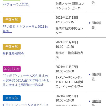
告
朱鷺メッセ 新潟コン
FPフォーラム2021
ベンションセンター
2021年11月13日
千葉支部
12:35～16:15
開催報
FPの日® ＦＰフォーラム2021 in
告
船橋市勤労市民セン
船橋
ター
2021年11月10日
千葉支部
10:10～12:20
船橋市 協会事務所
無料体験相談会
内
2021年11月07日
神奈川支部
10:00～16:00
開催報
FPの日FPフォーラム2021将来の
TKPガーデンシティ
告
不安を安心に人生100年時代 FPと
ＰＲＥＭＩＵＭ横浜
共に考えよう!明日の生活設計
ランドマークタワー
2021年10月31日
東京支部
10:00～16:00
開催報
町田ＦＰフォーラム２０２１ｉｎ
告