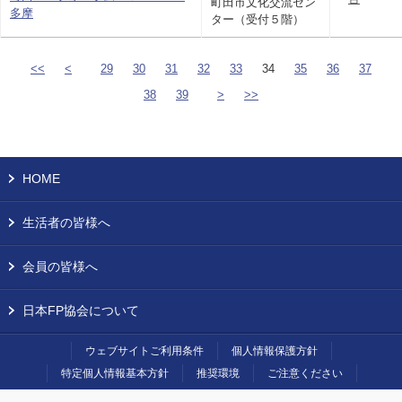
町田市文化交流セン
多摩
ター（受付５階）
<<
<
29
30
31
32
33
34
35
36
37
38
39
>
>>
HOME
生活者の皆様へ
会員の皆様へ
日本FP協会について
ウェブサイトご利用条件
個人情報保護方針
特定個人情報基本方針
推奨環境
ご注意ください