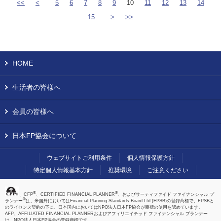
<<
<
5
6
7
8
9
10
11
12
13
14
15
>
>>
HOME
生活者の皆様へ
会員の皆様へ
日本FP協会について
ウェブサイトご利用条件
個人情報保護方針
特定個人情報基本方針
推奨環境
ご注意ください
®
®
、CFP
、CERTIFIED FINANCIAL PLANNER
、およびサーティファイド ファイナンシャル プ
®
ランナー
は、米国外においてはFinancial Planning Standards Board Ltd.(FPSB)の登録商標で、FPSBと
のライセンス契約の下に、日本国内においてはNPO法人日本FP協会が商標の使用を認めています。
AFP、AFFILIATED FINANCIAL PLANNERおよびアフィリエイテッド ファイナンシャル プランナー
は、NPO法人日本FP協会の登録商標です。