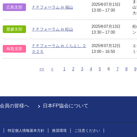
ま
2025年07月13日
広島支部
ＦＰフォーラム in 福山
山
13:00～17:00
大
2025年07月13日
松
愛媛支部
ＦＰフォーラム in 松山
13:30～17:00
ン
ＦＰフォーラム in くらよし ２
2025年07月12日
エ
鳥取支部
０２５
13:00～16:50
ミ
<<
<
1
2
3
4
5
6
7
8
9
会員の皆様へ
日本FP協会について
特定個人情報基本方針
推奨環境
ご注意ください