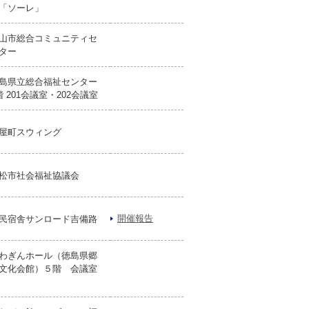
「ソーレ」
山市総合コミュニティセ
ター
島県立総合福祉センター
階 201会議室・202会議室
屋町スウィング
松市社会福祉協議会
開催報告
民宿舎サンロード吉備路
わぎんホール（徳島県郷
文化会館）５階 会議室