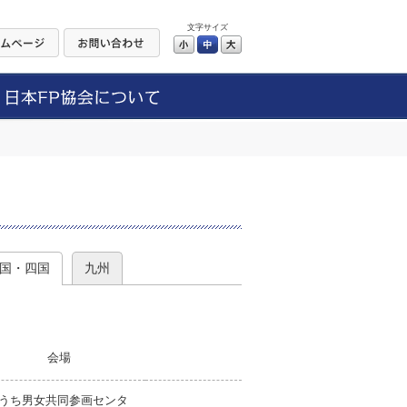
文字サイズ
小
中
大
）
国・四国
九州
会場
うち男女共同参画センタ