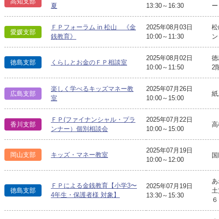
高知支部
夏
13:30～16:30
ー
ＦＰフォーラム in 松山 《金
2025年08月03日
松
愛媛支部
銭教育》
10:00～11:30
ン
2025年08月02日
徳
徳島支部
くらしとお金のＦＰ相談室
10:00～11:50
2
楽しく学べるキッズマネー教
2025年07月26日
広島支部
紙
室
10:00～15:00
ＦＰ(ファイナンシャル・プラ
2025年07月22日
香川支部
高
ンナー）個別相談会
10:00～15:00
2025年07月19日
岡山支部
キッズ・マネー教室
国
10:00～12:00
あ
ＦＰによる金銭教育【小学3〜
2025年07月19日
徳島支部
土
4年生・保護者様 対象】
13:30～15:30
６