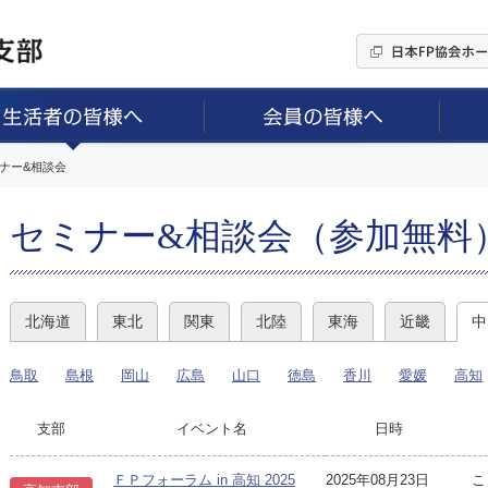
ミナー&相談会
セミナー&相談会（参加無料
北海道
東北
関東
北陸
東海
近畿
中
鳥取
島根
岡山
広島
山口
徳島
香川
愛媛
高知
支部
イベント名
日時
ＦＰフォーラム in 高知 2025
2025年08月23日
こ