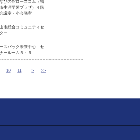
なびの館ローズコム（福
市生涯学習プラザ）４階
会議室・小会議室
山市総合コミュニティセ
ター
ースパック未来中心 セ
ナールーム５・６
10
11
>
>>