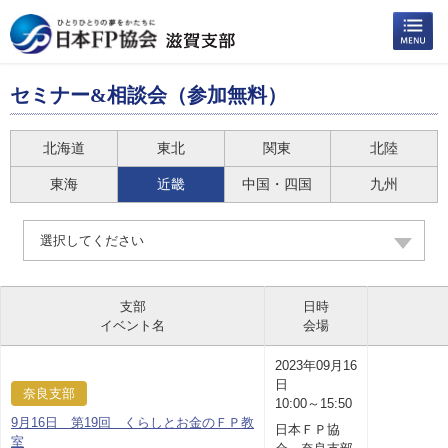
セミナー&相談会（参加無料）
北海道
東北
関東
北陸
東海
近畿
中国・四国
九州
選択してください
支部
日時
イベント名
会場
2023年09月16
日
奈良支部
10:00～15:50
9月16日 第19回 くらしとお金のＦＰ教
日本ＦＰ協
室