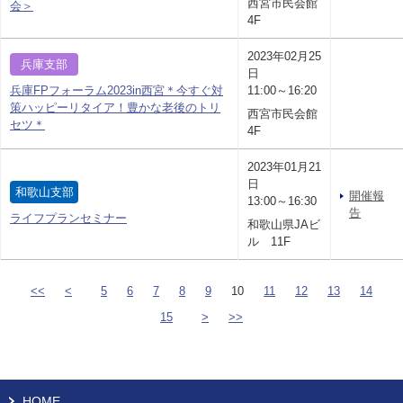
西宮市民会館
会＞
4F
2023年02月25
兵庫支部
日
兵庫FPフォーラム2023in西宮＊今すぐ対
11:00～16:20
策ハッピーリタイア！豊かな老後のトリ
西宮市民会館
セツ＊
4F
2023年01月21
日
和歌山支部
開催報
13:00～16:30
告
ライフプランセミナー
和歌山県JAビ
ル 11F
<<
<
5
6
7
8
9
10
11
12
13
14
15
>
>>
HOME