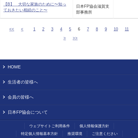
【B】 大切な家族のために〜知っ
日本FP協会滋賀支
ておきたい相続のこと〜
部事務所
<<
<
1
2
3
4
5
6
7
8
9
10
11
>
>>
HOME
生活者の皆様へ
会員の皆様へ
日本FP協会について
ウェブサイトご利用条件
個人情報保護方針
特定個人情報基本方針
推奨環境
ご注意ください