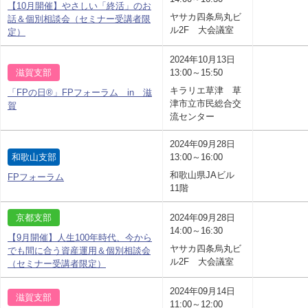
【10月開催】やさしい「終活」のお
ヤサカ四条烏丸ビ
話＆個別相談会（セミナー受講者限
ル2F 大会議室
定）
2024年10月13日
滋賀支部
13:00～15:50
キラリエ草津 草
「FPの日®」FPフォーラム in 滋
津市立市民総合交
賀
流センター
2024年09月28日
和歌山支部
13:00～16:00
和歌山県JAビル
FPフォーラム
11階
京都支部
2024年09月28日
14:00～16:30
【9月開催】人生100年時代、今から
ヤサカ四条烏丸ビ
でも間に合う資産運用＆個別相談会
ル2F 大会議室
（セミナー受講者限定）
2024年09月14日
滋賀支部
11:00～12:00