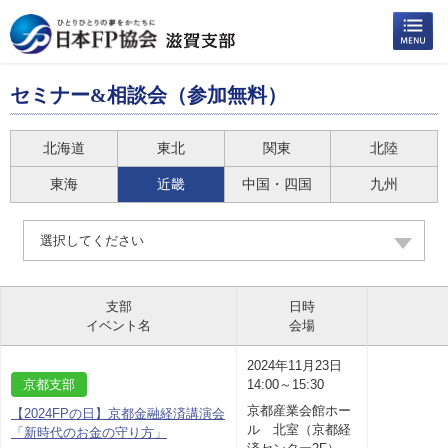
セミナー&相談会（参加無料）
北海道
東北
関東
北陸
東海
近畿
中国・四国
九州
選択してください
支部
日時
イベント名
会場
2024年11月23日
京都支部
14:00～15:30
京都産業会館ホー
【2024FPの日】京都金融経済講演会
ル 北室（京都経
「新時代のお金の守り方」