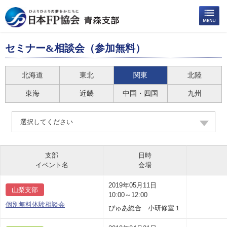
セミナー&相談会（参加無料）
北海道
東北
関東
北陸
東海
近畿
中国・四国
九州
選択してください
支部
日時
イベント名
会場
2019年05月11日
山梨支部
10:00～12:00
個別無料体験相談会
ぴゅあ総合 小研修室１