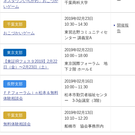
ネスタウンいちかわ」おこづか
千葉商科大学
いゲーム
2019年02月23日
千葉支部
10:30～14:30
開催報
告
東習志野コミュニティセ
おこづかいゲーム
ンター 講義室A
2019年02月22日
東京支部
10:00～18:00
【東証IRフェスタ2019】2月22
東京国際フォーラム 地
日（金）〜2月23日（土）
下２階 ホールＥ
2019年02月16日
長野支部
10:00～11:30
ＦＰフォーラムｉｎ松本＆無料
松本市勤労者福祉センタ
体験相談会
ー 3-3会議室（3階）
2019年02月13日
千葉支部
10:10～12:20
無料体験相談会
船橋市 協会事務所内