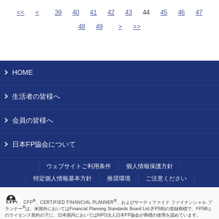
<<
<
39
40
41
42
43
44
45
46
47
48
49
>
>>
HOME
生活者の皆様へ
会員の皆様へ
日本FP協会について
ウェブサイトご利用条件
個人情報保護方針
特定個人情報基本方針
推奨環境
ご注意ください
®
®
、CFP
、CERTIFIED FINANCIAL PLANNER
、およびサーティファイド ファイナンシャル プ
®
ランナー
は、米国外においてはFinancial Planning Standards Board Ltd.(FPSB)の登録商標で、FPSBと
のライセンス契約の下に、日本国内においてはNPO法人日本FP協会が商標の使用を認めています。