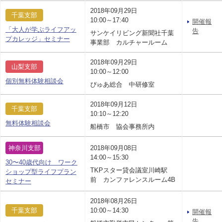
2018年09月29日
千葉支部
10:00～17:40
開催報
「大人が学ぶライフアッ
告
サンケイリビング新聞社千葉
プカレッジ」セミナー
事業部 カルチャールーム
2018年09月29日
山梨支部
10:00～12:00
個別無料体験相談会
ぴゅあ総合 中研修室
2018年09月12日
千葉支部
10:10～12:20
無料体験相談会
船橋市 協会事務所内
神奈川支部
2018年09月08日
14:00～15:30
30〜40歳代向け ワーク
TKPスター貸会議室川崎駅
ショップ型ライフプラン
前 カンファレンスルーム4B
セミナー
2018年08月26日
千葉支部
10:00～14:30
開催報
告