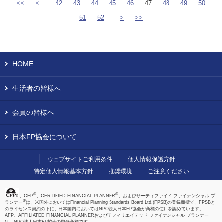
<<
<
42
43
44
45
46
47
48
49
50
51
52
>
>>
HOME
生活者の皆様へ
会員の皆様へ
日本FP協会について
ウェブサイトご利用条件
個人情報保護方針
特定個人情報基本方針
推奨環境
ご注意ください
®
®
、CFP
、CERTIFIED FINANCIAL PLANNER
、およびサーティファイド ファイナンシャル プ
®
ランナー
は、米国外においてはFinancial Planning Standards Board Ltd.(FPSB)の登録商標で、FPSBと
のライセンス契約の下に、日本国内においてはNPO法人日本FP協会が商標の使用を認めています。
AFP、AFFILIATED FINANCIAL PLANNERおよびアフィリエイテッド ファイナンシャル プランナー
は、NPO法人日本FP協会の登録商標です。