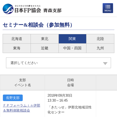
セミナー&相談会（参加無料）
北海道
東北
関東
北陸
東海
近畿
中国・四国
九州
選択してください
支部
日時
イベント名
会場
2018年09月30日
長野支部
13:30～16:45
ＦＰフォーラムｉｎ伊那
「きたっせ」伊那北地域活性
＆無料体験相談会
化センター